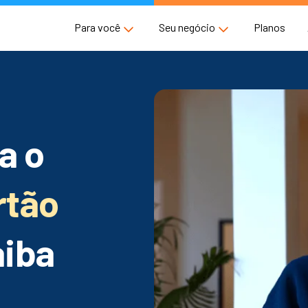
Para você
Seu negócio
Planos
a o
rtão
aiba