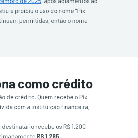
zembro de 2025
, após adiamentos ao
tiu e proibiu o uso do nome "Pix
ntinuam permitidas, então o nome
iona como crédito
ão de crédito. Quem recebe o Pix
ida com a instituição financeira,
destinatário recebe os R$ 1.200
roximadamente
R$ 1.285
.