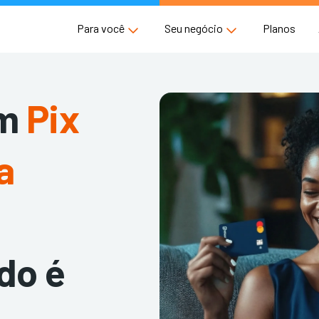
Para você
Seu negócio
Planos
um
Pix
a
do é