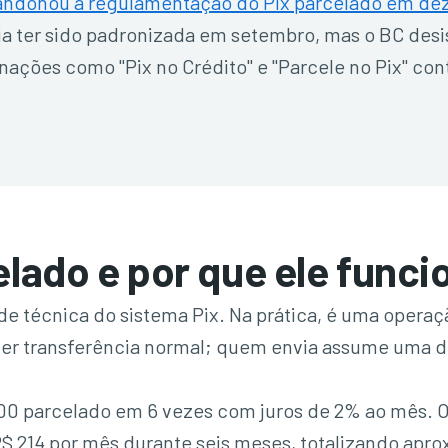
andonou a regulamentação do Pix parcelado em de
a ter sido padronizada em setembro, mas o BC desis
inações como "Pix no Crédito" e "Parcele no Pix" co
elado e por que ele func
de técnica do sistema Pix. Na prática, é uma operaç
r transferência normal; quem envia assume uma dív
00 parcelado em 6 vezes com juros de 2% ao mês. O 
$ 214 por mês durante seis meses, totalizando ap