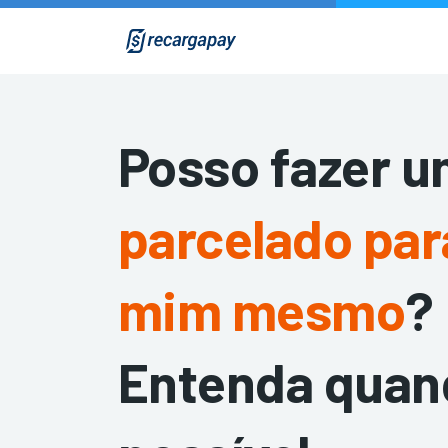
Ir para o conteúdo[1]
Ir para o menu principal[2]
Ir para o menu secundário[3]
Posso fazer 
parcelado par
mim mesmo
?
Entenda quan