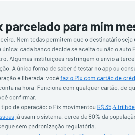
ix parcelado para mim m
nceira. Nem todas permitem que o destinatário seja
 única: cada banco decide se aceita ou não o auto Pi
. Algumas instituições restringem o envio a tercei
o. A única forma de saber é testar no app ou consu
ração é liberada: você
faz o Pix com cartão de créd
a conta na hora. Funciona com qualquer cartão, de qu
ocê confirmar.
 tipo de operação: o Pix movimentou
R$ 35,4 trilhõ
essoas
já usam o sistema, cerca de 80% da população
segue sem padronização regulatória.