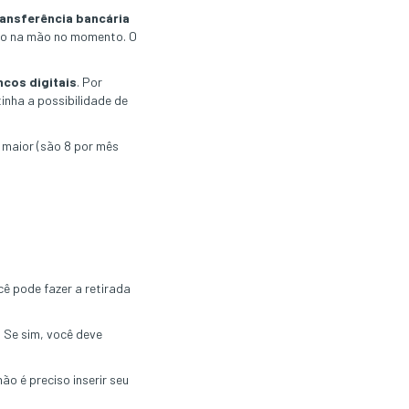
ransferência bancária
eiro na mão no momento. O
ncos digitais
. Por
inha a possibilidade de
 é maior (são 8 por mês
ocê pode fazer a retirada
. Se sim, você deve
 não é preciso inserir seu