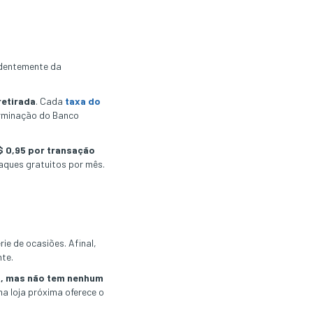
ndentemente da
retirada
. Cada
taxa do
erminação do Banco
$ 0,95 por transação
saques gratuitos por mês.
ie de ocasiões. Afinal,
nte.
o, mas não tem nenhum
a loja próxima oferece o