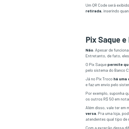
Um QR Code será exibido
retirada
, inserindo qua
Pix Saque e
Não
. Apesar de funcion
Entretanto, de fato, ele
O Pix Saque
permite qu
pelo sistema do Banco Ce
Já no Pix Troco
há uma 
e faz um envio pelo sist
Por exemplo, suponha qu
os outros R$ 50 em nota
Além disso, vale ter em
versa
. Pra uma loja, po
atendentes qual tipo de 
Com a exceção dessa di