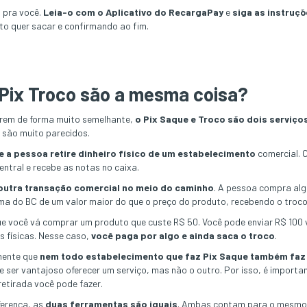
 pra você.
Leia-o com o Aplicativo do RecargaPay
e
siga as instruçõ
nto quer sacar e confirmando ao fim.
 Pix Troco são a mesma coisa?
arem de forma muito semelhante,
o Pix Saque e Troco são dois serviço
s são muito parecidos.
e a pessoa retire dinheiro físico de um estabelecimento
comercial. O
ntral e recebe as notas no caixa.
outra transação comercial no meio do caminho
. A pessoa compra alg
ema do BC de um valor maior do que o preço do produto, recebendo o troco
e você vá comprar um produto que custe R$ 50. Você pode enviar R$ 100 v
s físicas. Nesse caso,
você paga por algo e ainda saca o troco
.
 mente que
nem todo estabelecimento que faz Pix Saque também faz 
de ser vantajoso oferecer um serviço, mas não o outro. Por isso, é import
retirada você pode fazer.
ferença, as
duas ferramentas são iguais
. Ambas contam para o mesmo l