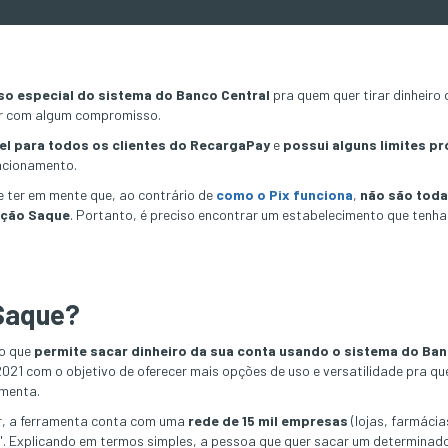
so especial do sistema do Banco Central
pra quem quer tirar dinheiro 
r com algum compromisso.
el para todos os clientes do RecargaPay
e
possui alguns limites pr
uncionamento.
e ter em mente que, ao contrário de
como o Pix funciona
,
não são toda
nção Saque
. Portanto, é preciso encontrar um estabelecimento que tenh
 Saque?
ão que
permite sacar dinheiro da sua conta usando o sistema do Ban
21 com o objetivo de oferecer mais opções de uso e versatilidade pra que
amenta.
ar, a ferramenta conta com uma
rede de 15 mil empresas
(lojas, farmácia
. Explicando em termos simples, a pessoa que quer sacar um determina