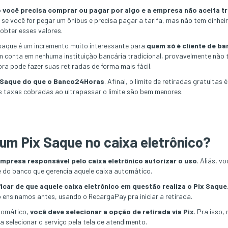
 você precisa comprar ou pagar por algo e a empresa não aceita t
, se você for pegar um ônibus e precisa pagar a tarifa, mas não tem dinh
obter esses valores.
 saque é um incremento muito interessante para
quem só é cliente de ba
 conta em nenhuma instituição bancária tradicional, provavelmente não t
ora pode fazer suas retiradas de forma mais fácil.
ix Saque do que o Banco24Horas
. Afinal, o limite de retiradas gratuitas
as taxas cobradas ao ultrapassar o limite são bem menores.
um Pix Saque no caixa eletrônico?
mpresa responsável pelo caixa eletrônico autorizar o uso
. Aliás, v
 do banco que gerencia aquele caixa automático.
ficar de que aquele caixa eletrônico em questão realiza o Pix Saque
 ensinamos antes, usando o RecargaPay pra iniciar a retirada.
utomático,
você deve selecionar a opção de retirada via Pix
. Pra isso,
 selecionar o serviço pela tela de atendimento.