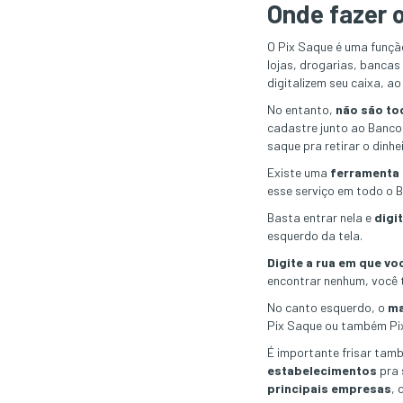
Onde fazer 
O Pix Saque é uma funçã
lojas, drogarias, bancas
digitalizem seu caixa, a
No entanto,
não são to
cadastre junto ao Banco 
saque pra retirar o dinhei
Existe uma
ferramenta 
esse serviço em todo o Br
Basta entrar nela e
digi
esquerdo da tela.
Digite a rua em que vo
encontrar nenhum, você 
No canto esquerdo, o
ma
Pix Saque ou também Pix
É importante frisar tam
estabelecimentos
pra 
principais empresas
,