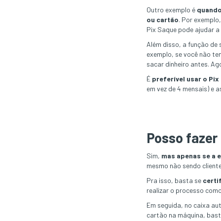
Outro exemplo é
quando
ou cartão
. Por exemplo
Pix Saque pode ajudar a 
Além disso, a função de
exemplo, se você não tem
sacar dinheiro antes. Ag
É
preferível usar o P
em vez de 4 mensais) e 
Posso fazer 
Sim,
mas apenas se a e
mesmo não sendo cliente
Pra isso, basta se
certi
realizar o processo como
Em seguida, no caixa a
cartão na máquina, basta