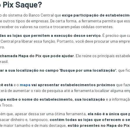
o Pix Saque?
o do sistema do Banco Central que
exige participação de estabelecim
 e outros tipos de empresas. De certa forma, a ferramenta permite que e
o receber os valores na conta e trocarem pelas cédulas correntes.
das as lojas que permitem a execução desse serviço
. É preciso que 
Central pra liberar essa função. Portanto, você deve procurar uma empre
ro.
chamada Mapa do Pix que pode ajudar
. Ele reúne os principais estab
asil.
tar a sua localização no campo 'Busque por uma localização'
, que fi
cê está
e o
mapa
vai apresentar estabelecimentos próximos
que faze
terá de aumentar o raio de pesquisa até a ferramenta localizar alguma em
pa exibe o nome do estabelecimento, sua localização
e a informaçã
 Troco.
bém que, apesar dessa ser uma ótima ferramenta,
ela não é a única que
sacar dinheiro e, tampouco,
contém todas as lojas que oferecem o se
 de maior tamanho e de mais destaque,
estão presentes no Mapa do Pix