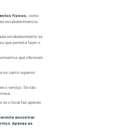
entos físicos
, como
sses estabelecimentos
cada estabelecimento se
sa que permita fazer o
elecimentos que oferecem
ca no canto superior
m o serviço. Se não
presa.
o se o local faz apenas
 permite encontrar
rviço
.
Apenas as
.