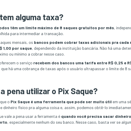
 tem alguma taxa?
odos têm um limite máximo de 8 saques gratuitos por mês
, indepe
olhida para intermediar a transação.
 saques mensais, os
bancos podem cobrar taxas adicionais pra cada 
$ 1,00 por saque
, dependendo da instituição bancária. Não há uma det
áximo ou mínimo a cobrar nesse caso.
 oferecem o serviço
recebem dos bancos uma tarifa entre R$ 0,25 e R
so que há uma cobrança de taxas após o usuário ultrapassar o limite de 8 
a pena utilizar o Pix Saque?
 que o
Pix Saque é uma ferramenta que pode ser muito útil
em uma sér
e dinheiro físico pra alguma coisa e, assim, podemos obtê-lo imediatame
e vale a pena usar a ferramenta é
quando você precisa sacar dinheir
erto
, especialmente nenhum do seu banco. Nesse caso, basta ver se algum