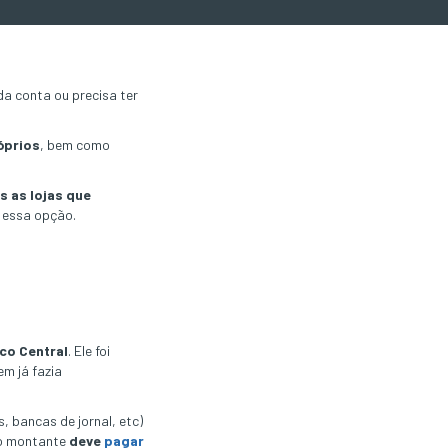
da conta ou precisa ter
óprios
, bem como
s as lojas que
a essa opção.
co Central
. Ele foi
m já fazia
s, bancas de jornal, etc)
do montante
deve
pagar