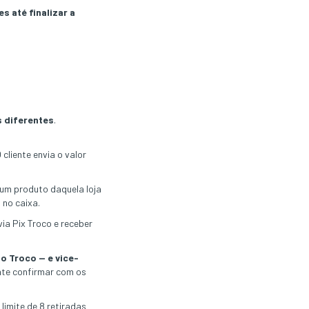
es até finalizar a
s diferentes
.
 cliente envia o valor
um produto daquela loja
 no caixa.
ia Pix Troco e receber
o Troco — e vice-
ante confirmar com os
imite de 8 retiradas