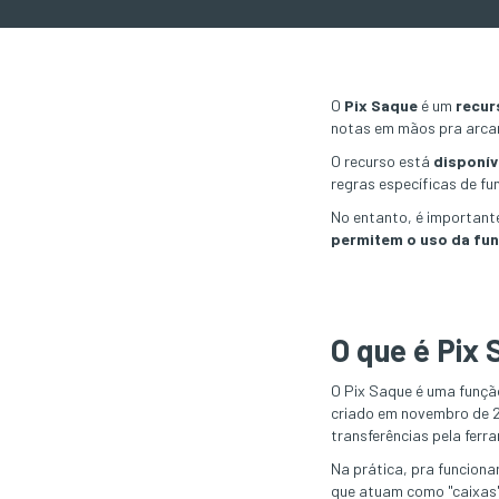
O
Pix Saque
é um
recur
notas em mãos pra arca
O recurso está
disponív
regras específicas de f
No entanto, é important
permitem o uso da fu
O que é Pix
O Pix Saque é uma funç
criado em novembro de 20
transferências pela ferr
Na prática, pra funcion
que atuam como "caixas"