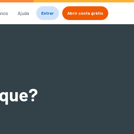
anos
Ajuda
Entrar
Abrir conta grátis
aque?