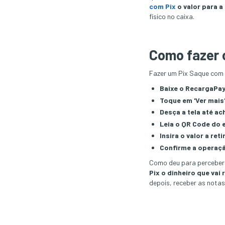
com Pix
o valor para a
físico no caixa.
Como fazer 
Fazer um Pix Saque com 
Baixe o RecargaPa
Toque em 'Ver mais'
Desça a tela até ac
Leia o QR Code do 
Insira o valor a ret
Confirme a operaçã
Como deu para perceber,
Pix o dinheiro que vai 
depois, receber as notas