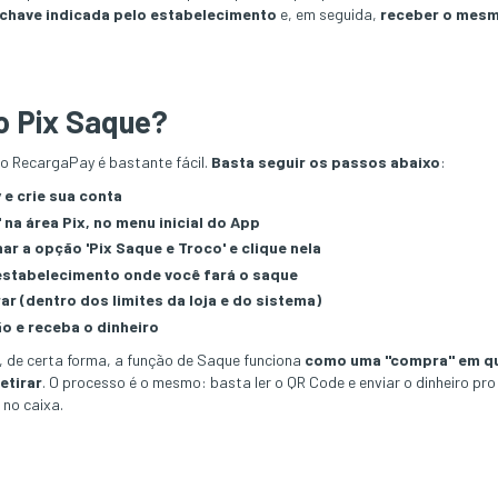
 chave indicada pelo estabelecimento
e, em seguida,
receber o mesm
o Pix Saque?
o RecargaPay é bastante fácil.
Basta seguir os passos abaixo
:
y
e crie sua conta
 na área Pix, no menu inicial do App
har a opção 'Pix Saque e Troco' e clique nela
estabelecimento onde você fará o saque
irar (dentro dos limites da loja e do sistema)
o e receba o dinheiro
 de certa forma, a função de Saque funciona
como uma "compra" em qu
retirar
. O processo é o mesmo: basta ler o QR Code e enviar o dinheiro pr
 no caixa.