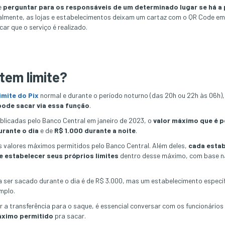
e
perguntar para os responsáveis de um determinado lugar se há a 
almente, as lojas e estabelecimentos deixam um cartaz com o QR Code em
ar que o serviço é realizado.
tem limite?
limite do Pix
normal e durante o período noturno (das 20h ou 22h às 06h)
 pode sacar via essa função
.
blicadas pelo Banco Central em janeiro de 2023, o
valor máximo que é po
urante o dia
e de
R$ 1.000 durante a noite
.
s valores máximos permitidos pelo Banco Central. Além deles,
cada esta
e estabelecer seus próprios limites
dentro desse máximo, com base na
a ser sacado durante o dia é de R$ 3.000, mas um estabelecimento específ
mplo.
ar a transferência para o saque, é essencial conversar com os funcionário
máximo permitido
pra sacar.