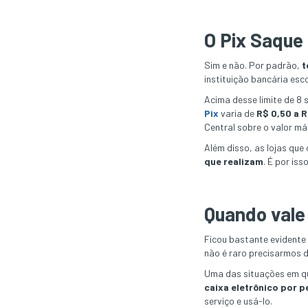
O Pix Saque
Sim e não. Por padrão,
t
instituição bancária esc
Acima desse limite de 8
Pix
varia de
R$ 0,50 a R
Central sobre o valor m
Além disso, as lojas que
que realizam
. É por is
Quando vale 
Ficou bastante evidente
não é raro precisarmos d
Uma das situações em qu
caixa eletrônico por p
serviço e usá-lo.