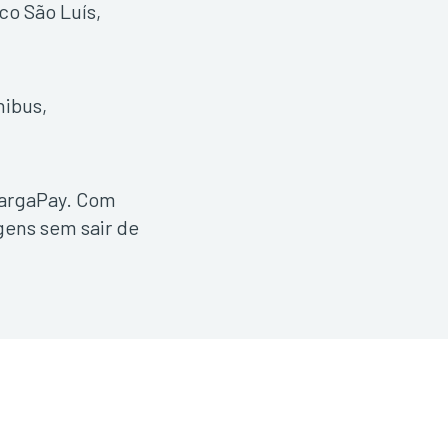
co São Luís,
nibus,
ecargaPay. Com
gens sem sair de