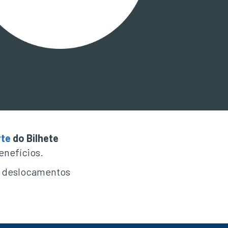
rte
do Bilhete
enefícios.
us deslocamentos