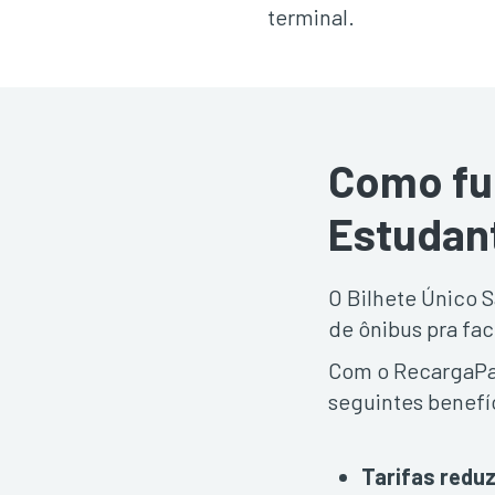
terminal.
Como fun
Estudan
O Bilhete Único S
de ônibus pra fac
Com o RecargaPay
seguintes benefí
Tarifas redu