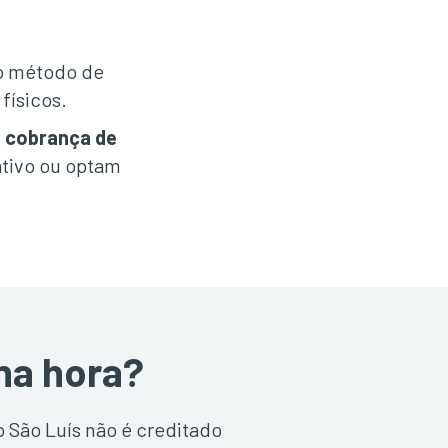
.
ao método de
físicos.
 cobrança de
cativo ou optam
 na hora?
o São Luís não é creditado