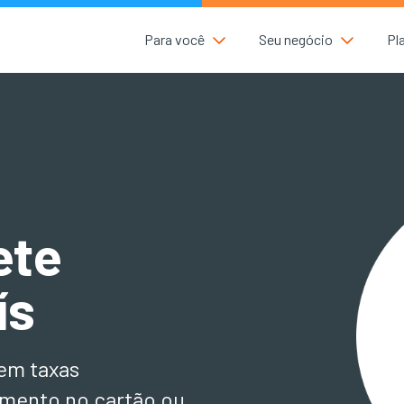
Para você
Seu negócio
Pl
ete
ís
sem taxas
amento no cartão ou