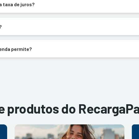
a taxa de juros?
?
renda permite?
 e produtos do RecargaP