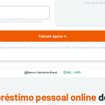
Total: R$ 6.486,2
ercado (4,25% a.m.) com base nos
Calcule agora →
os são estimativas e não constituem oferta de crédito. A contratação está sujeita à
Banco Central do Brasil
SSL · LGPD
réstimo pessoal online
d