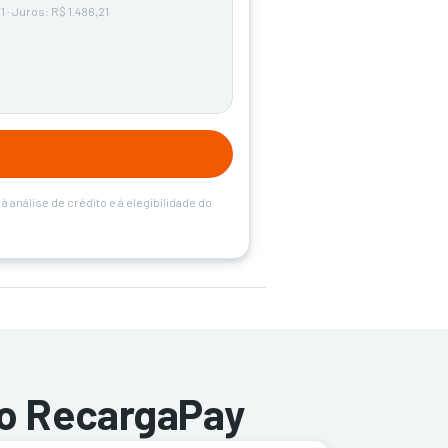
1 · Juros: R$ 1.486,21
 análise de crédito e à elegibilidade do
o RecargaPay