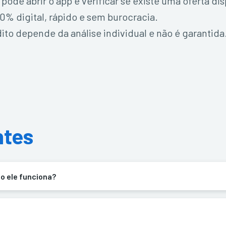
e abrir o app e verificar se existe uma oferta disp
0% digital, rápido e sem burocracia.
ito depende da análise individual e não é garantida
ntes
o ele funciona?