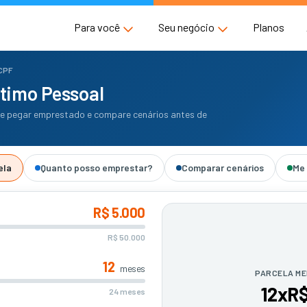
Para você
Seu negócio
Planos
 CPF
timo Pessoal
de pegar emprestado e compare cenários antes de
ela
Quanto posso emprestar?
Comparar cenários
Me 
R$ 5.000
R$ 50.000
12
meses
PARCELA ME
12x
R$
24 meses