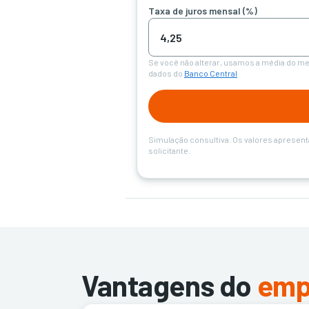
Taxa de juros mensal (%)
Se você não alterar, usamos a média do m
dados do
Banco Central
Simulação consultiva. Os valores apresentad
solicitante.
Vantagens do
emp