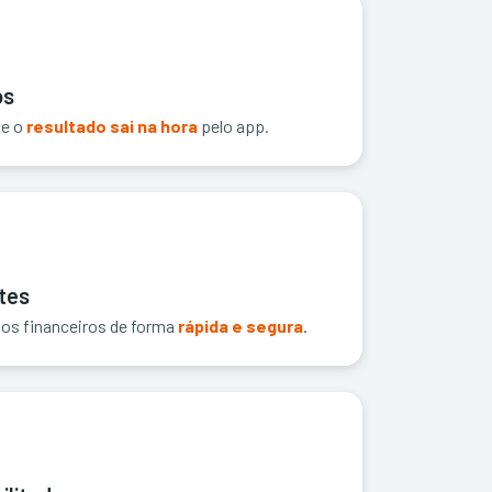
os
 e o
resultado sai na hora
pelo app.
tes
stos financeiros de forma
rápida e segura
.