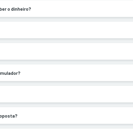
er o dinheiro?
imulador?
roposta?