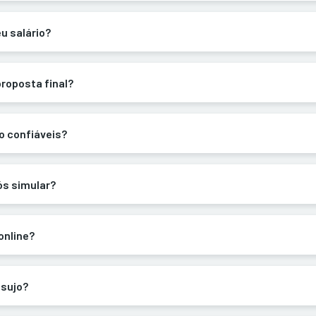
u salário?
proposta final?
o confiáveis?
s simular?
online?
 sujo?