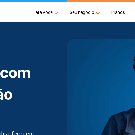
Para você
Seu negócio
Planos
com
ão
echs oferecem