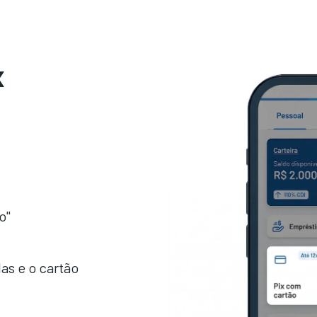
x
o"
as e o cartão